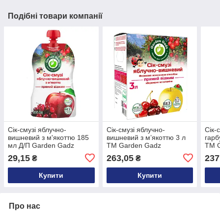
Подібні товари компанії
Сік-смузі яблучно-
Сік-смузі яблучно-
Сік-
вишневий з м'якоттю 185
вишневий з м’якоттю 3 л
гарб
мл Д/П Garden Gadz
ТМ Garden Gadz
ТМ 
29,15
263,05
237
₴
₴
Купити
Купити
Про нас