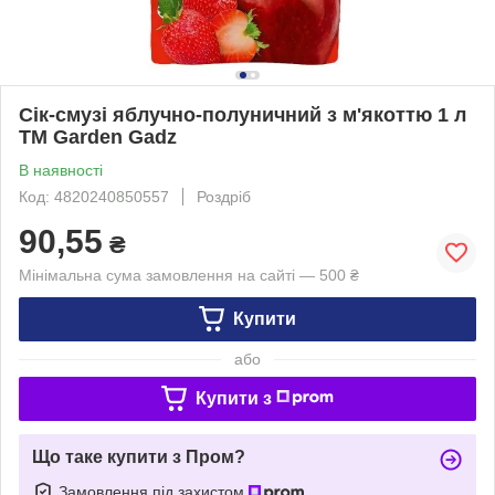
Сік-смузі яблучно-полуничний з м'якоттю 1 л
ТМ Garden Gadz
В наявності
Код: 4820240850557
Роздріб
90,55
₴
Мінімальна сума замовлення на сайті — 500 ₴
Купити
або
Купити з
Що таке купити з Пром?
Замовлення під захистом