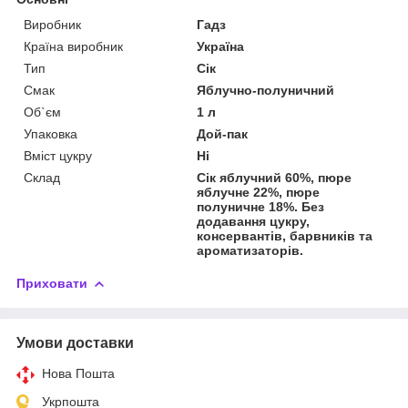
Виробник
Гадз
Країна виробник
Україна
Тип
Сік
Смак
Яблучно-полуничний
Об`єм
1 л
Упаковка
Дой-пак
Вміст цукру
Ні
Склад
Сік яблучний 60%, пюре
яблучне 22%, пюре
полуничне 18%. Без
додавання цукру,
консервантів, барвників та
ароматизаторів.
Приховати
Умови доставки
Нова Пошта
Укрпошта