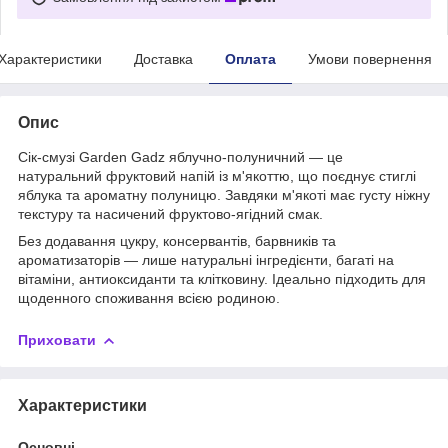
Характеристики
Доставка
Оплата
Умови повернення
Опис
Сік-смузі Garden Gadz яблучно-полуничний — це
натуральний фруктовий напій із м'якоттю, що поєднує стиглі
яблука та ароматну полуницю. Завдяки м'якоті має густу ніжну
текстуру та насичений фруктово-ягідний смак.
Без додавання цукру, консервантів, барвників та
ароматизаторів — лише натуральні інгредієнти, багаті на
вітаміни, антиоксиданти та клітковину. Ідеально підходить для
щоденного споживання всією родиною.
Приховати
Характеристики
Основні