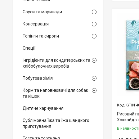
Соуси та маринади
Консервація
Топінги та сиропи
Спеції
Інгрідієнти для кондитерських та
хлібобулочних виробів
Побутова хімія
Корм та наповнювачі для собак
та кішок
GTIN 4
Дитяче харчування
Рисовий па
Хоккайдо 
Сублімовна їжа та їжа швидкого
приготування
В наявност
Тости та тортилья