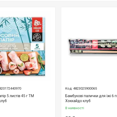
820172440970
4823025900065
пір 5 листів 45 г ТМ
Бамбукові палички для їжі 6 
клуб
Хоккайдо клуб
і
В наявності