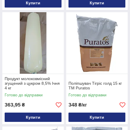
Купити
Купити
Продукт молоковмісний
згущений з цукром 8,5% Ічня
Поліпшувач Тігріс голд 15 кг
4 кг
ТМ Puratos
Готово до відправки
Готово до відправки
363,95
348
₴
₴/кг
Купити
Купити