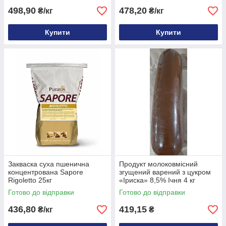
498,90
478,20
₴/кг
₴/кг
Купити
Купити
Закваска суха пшенична
Продукт молоковмісний
концентрована Sapore
згущений варений з цукром
Rigoletto 25кг
«Іриска» 8,5% Ічня 4 кг
Готово до відправки
Готово до відправки
436,80
419,15
₴/кг
₴