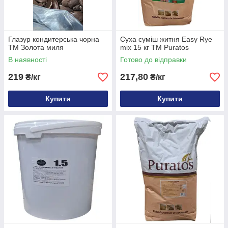
Глазур кондитерська чорна
Суха суміш житня Easy Rye
ТМ Золота миля
mix 15 кг ТМ Puratos
В наявності
Готово до відправки
219
217,80
₴/кг
₴/кг
Купити
Купити