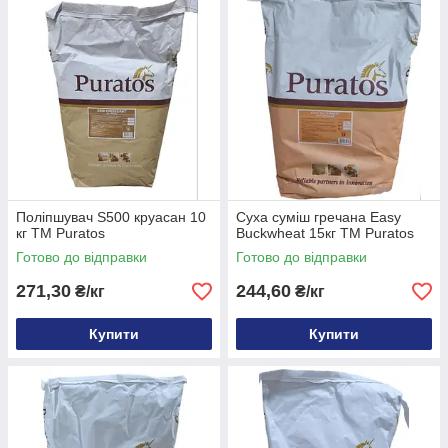
Поліпшувач S500 круасан 10
Суха суміш гречана Easy
кг ТМ Puratos
Buckwheat 15кг ТМ Puratos
Готово до відправки
Готово до відправки
271,30
244,60
₴/кг
₴/кг
Купити
Купити