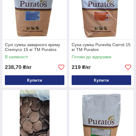
Сухі суміш заварного крему
Суха суміш Puravita Сarrot 15
Cremyco 15 кг ТМ Puratos
кг ТМ Puratos
В наявності
Готово до відправки
238,70
219
₴/кг
₴/кг
Купити
Купити