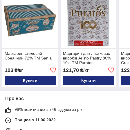
Маргарин столовий
Маргарин для листкових
Марг
Сонячний 72% ТМ Sania
виробів Aristo Pastry 80%
виро
10кг ТМ Puratos
Croi
Pura
123
121,70
122
₴/кг
₴/кг
Купити
Купити
Про нас
98% позитивних з 746 відгуків за рік
Працює з 11.06.2022