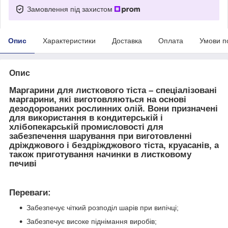
Замовлення під захистом
Опис
Характеристики
Доставка
Оплата
Умови п
Опис
Маргарини для листкового тіста – спеціалізовані
маргарини, які виготовляються на основі
дезодорованих рослинних олій. Вони призначені
для використання в кондитерській і
хлібопекарській промисловості для
забезпечення шарування при виготовленні
дріжджового і бездріжджового тіста, круасанів, а
також приготування начинки в листковому
печиві
Переваги:
Забезпечує чіткий розподіл шарів при випічці;
Забезпечує високе піднімання виробів;