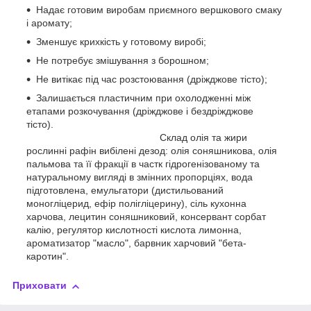
Надає готовим виробам приємного вершкового смаку
і аромату;
Зменшує крихкість у готовому виробі;
Не потребує змішування з борошном;
Не витікає під час розстоювання (дріжджове тісто);
Залишається пластичним при охолодженні між
етапами розкочування (дріжджове і бездріжджове
тісто).
Склад олія та жири
рослинні рафін вибілені дезод: олія соняшникова, олія
пальмова та її фракції в частк гідрогенізованому та
натуральному вигляді в змінних пропорціях, вода
підготовлена, емульгатори (дистильований
моногліцерид, ефір полігліцерину), сіль кухонна
харчова, лецитин соняшниковий, консервант сорбат
калію, регулятор кислотності кислота лимонна,
ароматизатор "масло", барвник харчовий "бета-
каротин".
Приховати