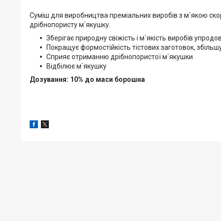
Суміш для виробництва преміальних виробів з м`якою скори
дрібнопористу м`якушку.
Зберігає природну свіжість і м`якість виробів упродо
Покращує формостійкість тістових заготовок, збільшу
Сприяє отриманню дрібнопористої м`якушки
Відбілює м`якушку
Дозування: 10% до маси борошна