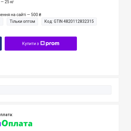
— 25 кг
ення на сайті — 500 ₴
и
Тільки оптом
Код:
GTIN 4820112832315
Купити з