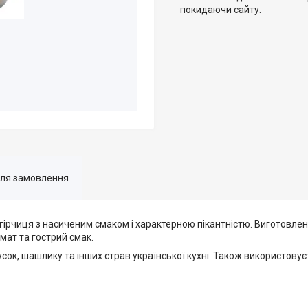
покидаючи сайту.
для замовлення
гірчиця з насиченим смаком і характерною пікантністю. Виготовлена
ат та гострий смак.
усок, шашлику та інших страв української кухні. Також використову