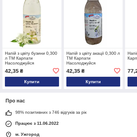
Напій з цвіту бузини 0,300
Напій з цвіту акації 0,300 л
Напі
л ТМ Карпати
ТМ Карпати
Кар
Насолоджуйся
Насолоджуйся
42,35
42,35
77,
₴
₴
Купити
Купити
Про нас
98% позитивних з 746 відгуків за рік
Працює з 11.06.2022
м. Ужгород