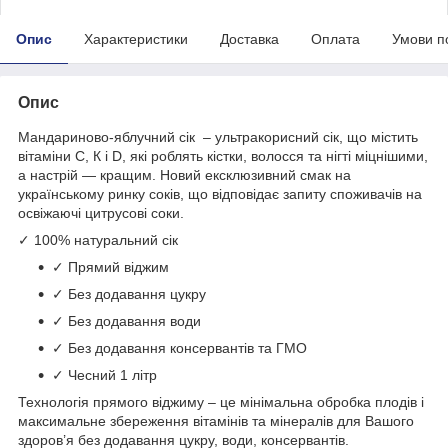
Опис
Характеристики
Доставка
Оплата
Умови п
Опис
Мандариново-яблучний сік – ультракорисний сік, що містить
вітаміни С, К і D, які роблять кістки, волосся та нігті міцнішими,
а настрій — кращим. Новий ексклюзивний смак на
українському ринку соків, що відповідає запиту споживачів на
освіжаючі цитрусові соки.
✓ 100% натуральний сік
✓ Прямий віджим
✓ Без додавання цукру
✓ Без додавання води
✓ Без додавання консервантів та ГМО
✓ Чесний 1 літр
Технологія прямого віджиму – це мінімальна обробка плодів і
максимальне збереження вітамінів та мінералів для Вашого
здоров’я без додавання цукру, води, консервантів.