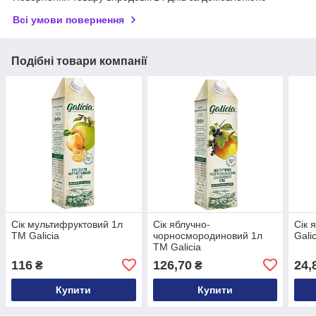
Всі умови повернення
Подібні товари компанії
Сік мультифруктовий 1л
Сік яблучно-
Сік 
ТМ Galicia
чорносмородиновий 1л
Galic
ТМ Galicia
116
126,70
24,
₴
₴
Купити
Купити