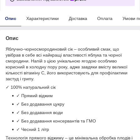
Опис
Характеристики
Доставка
Оплата
Умови п
Опис
Яблучно-чорносмородиновий сік – особливий смак, що
увібрав в себе всі найкращі властивості яблука та чорної
смородини. Напій з цією унікальною ягодою особливо
корисний в холодну пору року, адже завдяки вмісту великої
кількості вітаміну С, його використовують для профілактики
застуд і грипу.
✓ 100% натуральний сік
✓ Прямий віджим
✓ Без додавання цукру
✓ Без додавання води
✓ Без додавання консервантів та ГМО
✓ Чесний 1 літр
Технологія прямого віджиму – це мінімальна обробка плодів і