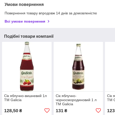
Умови повернення
Повернення товару впродовж 14 днів за домовленістю
Всі умови повернення
Подібні товари компанії
Сік яблучно-вишневий 1л
Сік яблучно-
Сік 
ТМ Galicia
чорносмородиновий 1 л
ТМ G
ТМ Galicia
128,50
131
123
₴
₴