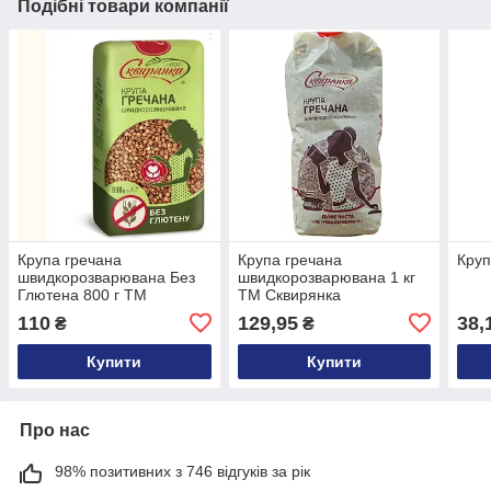
Подібні товари компанії
Крупа гречана
Крупа гречана
Круп
швидкорозварювана Без
швидкорозварювана 1 кг
Глютена 800 г ТМ
ТМ Сквирянка
Сквирянка
110
129,95
38,
₴
₴
Купити
Купити
Про нас
98% позитивних з 746 відгуків за рік