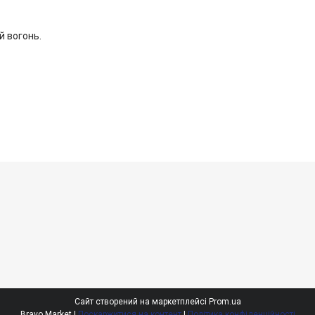
й вогонь.
Сайт створений на маркетплейсі
Prom.ua
Bravo Market |
Поскаржитися на контент
|
Політика конфіденційності