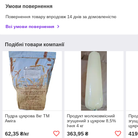
Умови повернення
Повернення товару впродовж 14 днів за домовленістю
Всі умови повернення
Подібні товари компанії
Пудра цукрова 8кг ТМ
Продукт молоковмісний
Прод
Аміга
згущений з цукром 8,5%
згущ
Ічня 4 кг
цукр
4 кг
62,35
363,95
419
₴/кг
₴