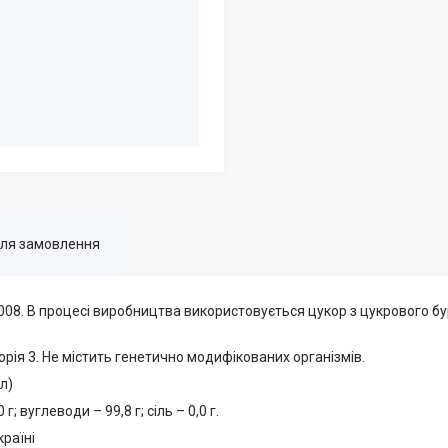
для замовлення
08. В процесі виробництва використовується цукор з цукрового бу
орія 3. Не містить генетично модифікованих організмів.
л)
г; вуглеводи – 99,8 г; сіль – 0,0 г.
раїні