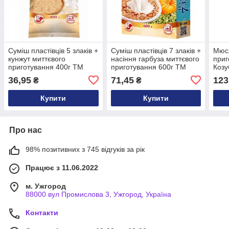
Суміш пластівців 5 злаків +
Суміш пластівців 7 злаків +
Мюсл
кунжут миттєвого
насіння гарбуза миттєвого
приг
приготування 400г ТМ
приготування 600г ТМ
Козу
Козуб
Козуб
36,95
71,45
123
₴
₴
Купити
Купити
Про нас
98% позитивних з 745 відгуків за рік
Працює з 11.06.2022
м. Ужгород
88000 вул Промислова 3, Ужгород, Україна
Контакти