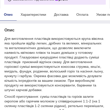
Опис
Характеристики
Доставка
Оплата
Умови п
Опис
Для виготовлення пластівців використовуються крупа вівсяна
яка пройшли відбір легких, дрібних та великих, мінеральних
та металомагнітних домішок, що дозволяє виключити
наявність квіткових плівок та інших домішок у готовому
продукті. Глазуровані кукурудзяні пластівці додають суміші
пластівців приємний відтінок смаку. Для виготовлення
горіхової суміші використовуються кокосова стружка, кеш’ю,
мигдаль, фундук, родзинки, волоський горіх та насіння льону,
кунжуту і гарбуза. Окрема фасовка дає можливість дозувати
кількість інгредієнтів за вашим смаком. При виробництві
продукту не використовуються консерванти, барвники та
штучні харчові добавки.
Спосіб приготування: суміш пластівців та горіхів залити
окропом або гарячим молоком у співвідношенні 1:1-2 (на 1
склянку пластівців 1-2 склянки рідини), ретельно перемішати,