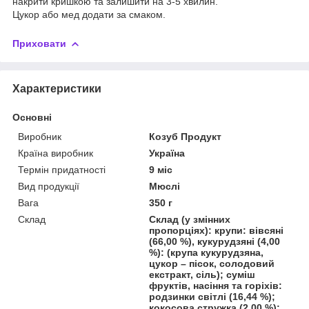
накрити кришкою та залишити на 3-5 хвилин.
Цукор або мед додати за смаком.
Приховати
Характеристики
Основні
Виробник
Козуб Продукт
Країна виробник
Україна
Термін придатності
9 міс
Вид продукції
Мюслі
Вага
350 г
Склад
Склад (у змінних
пропорціях): крупи: вівсяні
(66,00 %), кукурудзяні (4,00
%): (крупа кукурудзяна,
цукор – пісок, солодовий
екстракт, сіль); суміш
фруктів, насіння та горіхів:
родзинки світлі (16,44 %);
кокосова стружка (2,00 %);