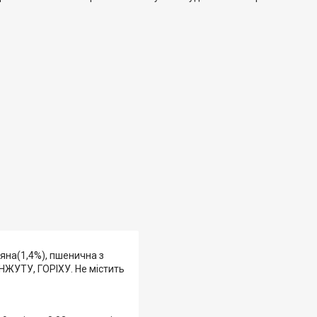
зяна(1,4%), пшенична з
НЖУТУ, ГОРІХУ. Не містить