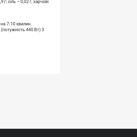
 г; сіль – 0,02 г, харчові
 на 7-10 хвилин.
 (потужність 440 Вт) 3