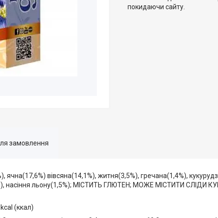
покидаючи сайту.
для замовлення
), ячна(17,6%) вівсяна(14,1%), житня(3,5%), гречана(1,4%), кукуруд
4%), насіння льону(1,5%); МІСТИТЬ ГЛЮТЕН; МОЖЕ МІСТИТИ СЛІДИ КУ
kcal (ккал)