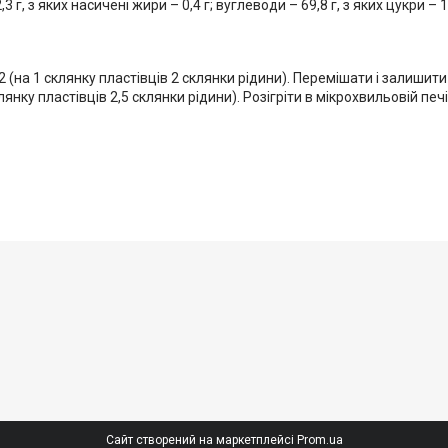
 г, з яких насичені жири – 0,4 г; вуглеводи – 69,8 г, з яких цукри – 1,9
(на 1 склянку пластівців 2 склянки рідини). Перемішати і залишити
нку пластівців 2,5 склянки рідини). Розігріти в мікрохвильовій печі
Сайт створений на маркетплейсі
Prom.ua