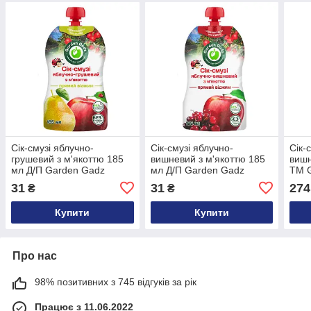
Сік-смузі яблучно-
Сік-смузі яблучно-
Сік-
грушевий з м'якоттю 185
вишневий з м'якоттю 185
вишн
мл Д/П Garden Gadz
мл Д/П Garden Gadz
ТМ 
31
31
274
₴
₴
Купити
Купити
Про нас
98% позитивних з 745 відгуків за рік
Працює з 11.06.2022