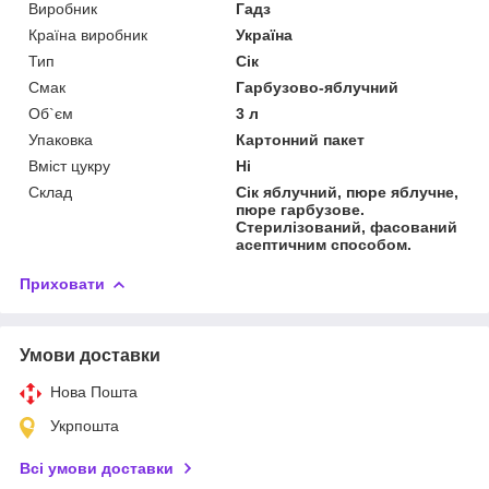
Виробник
Гадз
Країна виробник
Україна
Тип
Сік
Смак
Гарбузово-яблучний
Об`єм
3 л
Упаковка
Картонний пакет
Вміст цукру
Ні
Склад
Сік яблучний, пюре яблучне,
пюре гарбузове.
Стерилізований, фасований
асептичним способом.
Приховати
Умови доставки
Нова Пошта
Укрпошта
Всі умови доставки