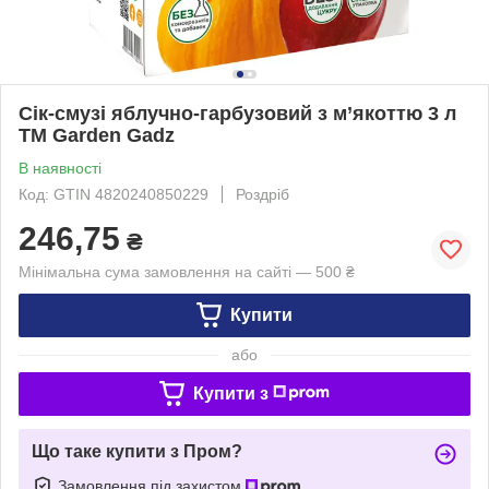
Сік-смузі яблучно-гарбузовий з м’якоттю 3 л
ТМ Garden Gadz
В наявності
Код: GTIN 4820240850229
Роздріб
246,75
₴
Мінімальна сума замовлення на сайті — 500 ₴
Купити
або
Купити з
Що таке купити з Пром?
Замовлення під захистом