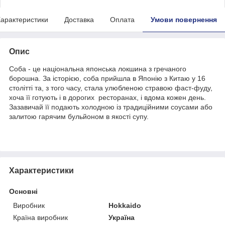
арактеристики
Доставка
Оплата
Умови повернення
Опис
Соба - це національна японська локшина з гречаного
борошна. За історією, соба прийшла в Японію з Китаю у 16
столітті та, з того часу, стала улюбленою стравою фаст-фуду,
хоча її готують і в дорогих ресторанах, і вдома кожен день.
Зазавичай її подають холодною із традиційними соусами або
залитою гарячим бульйоном в якості супу.
Характеристики
Основні
Виробник
Hokkaido
Країна виробник
Україна