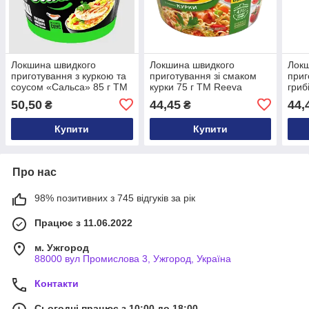
Локшина швидкого
Локшина швидкого
Локш
приготування з куркою та
приготування зі смаком
приг
соусом «Сальса» 85 г ТМ
курки 75 г ТМ Reeva
гриб
Glads
50,50
44,45
44,
₴
₴
Купити
Купити
Про нас
98% позитивних з 745 відгуків за рік
Працює з 11.06.2022
м. Ужгород
88000 вул Промислова 3, Ужгород, Україна
Контакти
Сьогодні працює з 10:00 до 18:00