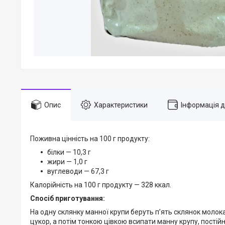
Опис
Характеристики
Інформація 
Поживна цінність на 100 г продукту:
білки — 10,3 г
жири — 1,0 г
вуглеводи — 67,3 г
Калорійність на 100 г продукту — 328 ккал.
Спосіб приготування:
На одну склянку манної крупи беруть п’ять склянок молока, 
цукор, а потім тонкою цівкою всипати манну крупу, постій