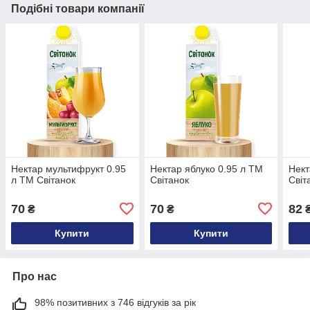
Подібні товари компанії
Нектар мультифрукт 0.95
Нектар яблуко 0.95 л ТМ
Нект
л ТМ Світанок
Світанок
Світ
70
70
82
₴
₴
Купити
Купити
Про нас
98% позитивних з 746 відгуків за рік