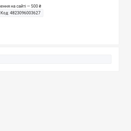
ення на сайті — 500 ₴
Код:
4823096003627