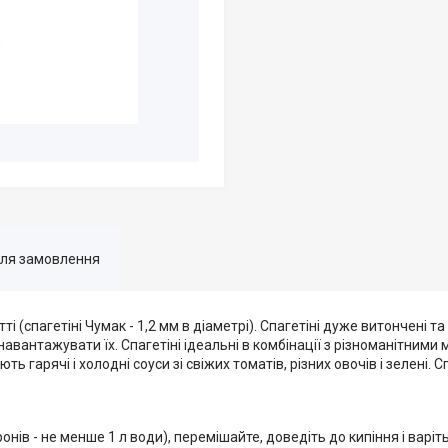
для замовлення
ті (спагетіні Чумак - 1,2 мм в діаметрі). Спагетіні дуже витончені та 
навантажувати їх. Спагетіні ідеальні в комбінації з різноманітними
гарячі і холодні соуси зi свіжих томатів, різних овочів і зелені. 
нів - не менше 1 л води), перемішайте, доведіть до кипіння і варіть