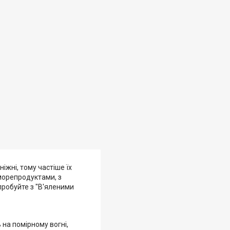
ніжні, тому частіше їх
 морепродуктами, з
Спробуйте з "В'яленими
 на помірному вогні,