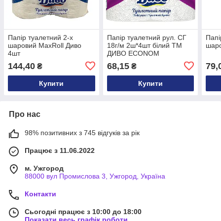
Папір туалетний 2-х
Папір туалетний рул. СГ
Папі
шаровий MaxRoll Диво
18г/м 2ш*4шт білий ТМ
шаро
4шт
ДИВО ECONOM
144,40
68,15
79,
₴
₴
Купити
Купити
Про нас
98% позитивних з 745 відгуків за рік
Працює з 11.06.2022
м. Ужгород
88000 вул Промислова 3, Ужгород, Україна
Контакти
Сьогодні працює з 10:00 до 18:00
Показати весь графік роботи