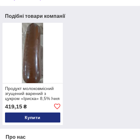
Подібні товари компанії
Продукт молоковмісний
згущений варений з
цукром «Іриска» 8,5% Ічня
4 кг
419,15
₴
Купити
Про нас