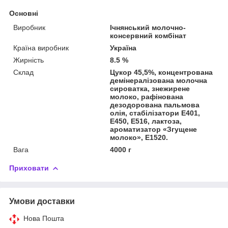
Основні
Виробник
Ічнянський молочно-
консервний комбінат
Країна виробник
Україна
Жирність
8.5 %
Склад
Цукор 45,5%, концентрована
демінералізована молочна
сироватка, знежирене
молоко, рафінована
дезодорована пальмова
олія, стабілізатори Е401,
Е450, Е516, лактоза,
ароматизатор «Згущене
молоко», Е1520.
Вага
4000 г
Приховати
Умови доставки
Нова Пошта