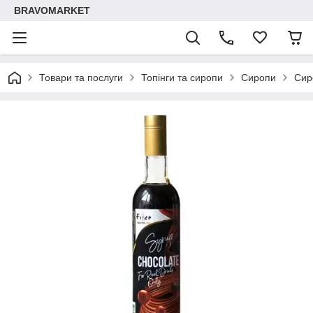
BRAVOMARKET
Товари та послуги
Топінги та сиропи
Сиропи
Сиро