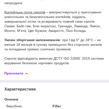
смородина.
Коктейльна група сиропів
– використовується у приготуванні
алкогольних та безалкогольних коктейлів, надають
завершальної нотки та розкривають повний смак напоїв.
Смаки: Бабл гам, Блю кюрассао, Гренадін, Лаванда, Лимон,
Мохіто, М'ята, Цвіт Бузини, Амаретто, Піно-Колада.
Умови зберігання наповнювачів:
при t від 0° до 18°С – не
менше 18 місяців в сухому приміщенні без сторонніх запахів
та попадання прямих сонячних променів
Сиропи відповідають вимогам ДСТУ ISO 22000: 2019 системи
керування безпекою харчових продуктів
Приховати
Характеристики
Основні
Виробник
Filler