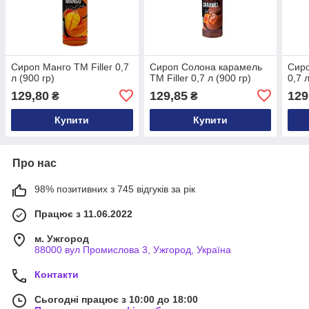
Сироп Манго ТМ Filler 0,7
Сироп Солона карамель
Сиро
л (900 гр)
ТМ Filler 0,7 л (900 гр)
0,7 
129,80
129,85
129
₴
₴
Купити
Купити
Про нас
98% позитивних з 745 відгуків за рік
Працює з 11.06.2022
м. Ужгород
88000 вул Промислова 3, Ужгород, Україна
Контакти
Сьогодні працює з 10:00 до 18:00