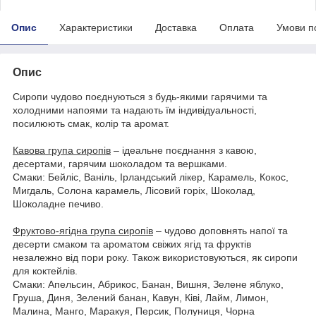
Опис
Характеристики
Доставка
Оплата
Умови п
Опис
Сиропи чудово поєднуються з будь-якими гарячими та
холодними напоями та надають їм індивідуальності,
посилюють смак, колір та аромат.
Кавова група сиропів
– ідеальне поєднання з кавою,
десертами, гарячим шоколадом та вершками.
Смаки: Бейліс, Ваніль, Ірландський лікер, Карамель, Кокос,
Мигдаль, Солона карамель, Лісовий горіх, Шоколад,
Шоколадне печиво.
Фруктово-ягідна група сиропів
– чудово доповнять напої та
десерти смаком та ароматом свіжих ягід та фруктів
незалежно від пори року. Також використовуються, як сиропи
для коктейлів.
Смаки: Апельсин, Абрикос, Банан, Вишня, Зелене яблуко,
Груша, Диня, Зелений банан, Кавун, Ківі, Лайм, Лимон,
Малина, Манго, Маракуя, Персик, Полуниця, Чорна