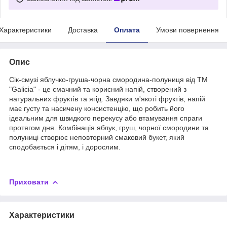
Характеристики
Доставка
Оплата
Умови повернення
Опис
Сік-смузі яблучко-груша-чорна смородина-полуниця від ТМ
"Galicia" - це смачний та корисний напій, створений з
натуральних фруктів та ягід. Завдяки м'якоті фруктів, напій
має густу та насичену консистенцію, що робить його
ідеальним для швидкого перекусу або втамування спраги
протягом дня. Комбінація яблук, груш, чорної смородини та
полуниці створює неповторний смаковий букет, який
сподобається і дітям, і дорослим.
Приховати
Характеристики