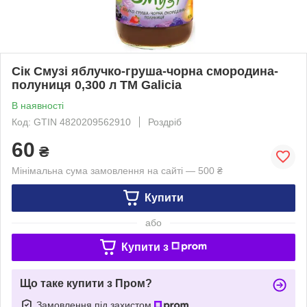
Сік Смузі яблучко-груша-чорна смородина-
полуниця 0,300 л ТМ Galicia
В наявності
Код: GTIN 4820209562910
Роздріб
60
₴
Мінімальна сума замовлення на сайті — 500 ₴
Купити
або
Купити з
Що таке купити з Пром?
Замовлення під захистом