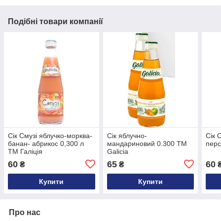
Подібні товари компанії
Сік Смузі яблучко-морква-
Сік яблучно-
Сік 
банан- абрикос 0,300 л
мандариновий 0.300 ТМ
перс
ТМ Галіція
Galicia
60
65
60
₴
₴
Купити
Купити
Про нас