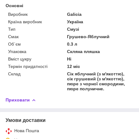
Основні
Виробник
Galicia
Країна виробник
Україна
Тип
Смузі
Смак
Грушево-Яблучний
Об`єм
0.3 л
Упаковка
Скляна пляшка
Вміст цукру
Ні
Термін придатності
12 міс
Склад
Сік яблучний (з м'якоттю),
сік грушевий (з м'якоттю),
пюре з чорної смородини,
пюре полуничне.
Приховати
Умови доставки
Нова Пошта