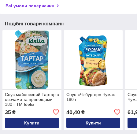
Всі умови повернення
Подібні товари компанії
Соус майонезний Тартар з
Соус «Чізбургер» Чумак
Соус
овочами та прянощами
180 г
Чума
180 г ТМ Idelia
35
40,40
61,
₴
₴
Купити
Купити