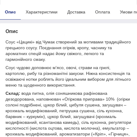
Опис
Характеристики
Доставка
Оплата
Умови п
Опис
Соус «Цацикі» від Чумак створений за мотивами традиційного
грецького соусу. Поєднання огірків, кропу, часнику та
ароматних спецій надає йому свіжого, легкого та
гармонійного смаку.
Соус чудово доповнює м'ясо, овочі, страви на грилі,
картоплю, рибу та різноманітні закуски. Ніжна консистенція та
освіжаючі нотки роблять його ідеальним вибором для літнього
меню та щоденного використання.
Склад:
вода питна, олія соняшникова рафінована
дезодорована, наповнювач «Огіркова приправа» 10% (огірки
солоні подрібнені, цукор білий, цибуля сушена, загущувач –
крохмаль модифікований, петрушка сушена, сіль кухонна,
барвник – куркумін), цукор білий, загущувачі (крохмаль
модифікований, ксантанова камедь), сіль кухонна, регулятори
кислотності (кислота оцтова, кислота молочна), емульгатор –
крохмаль модифікований, ароматизатори («Кріп», «Гірчиця»,