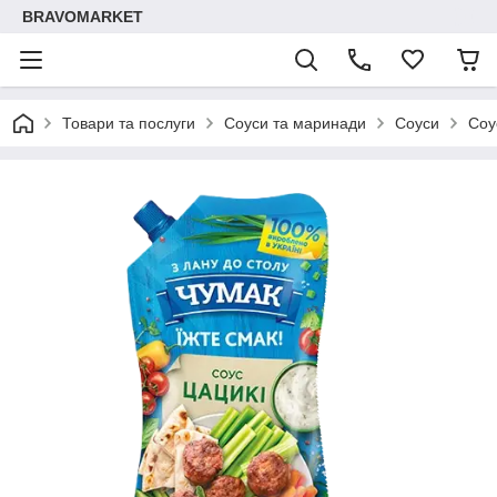
BRAVOMARKET
Товари та послуги
Соуси та маринади
Соуси
Соу