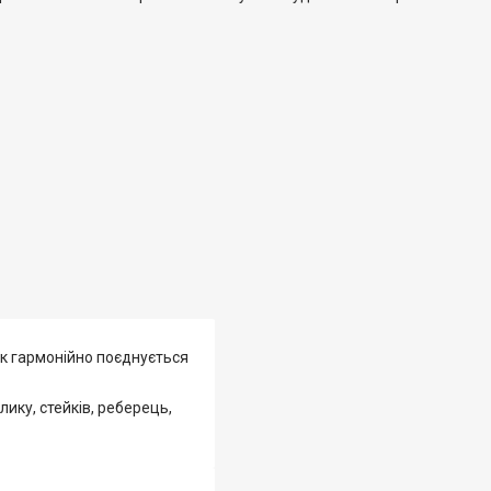
к гармонійно поєднується
ику, стейків, реберець,