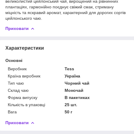
великолистий цейлонський чай, вирощений на рівнинних
плантаціях, гармонійно поєднує свіжий смак, стриману
міцність та яскравий аромат, характерний для дорогих сортів
цейлонського чаю.
Приховати
Характеристики
Основні
Виробник
Tess
Країна виробник
Україна
Тип чаю
Чорний чай
Склад чаю
Моночай
Форма випуску
В пакетиках
Кількість в упаковці
25 шт.
Вага
50 г
Приховати