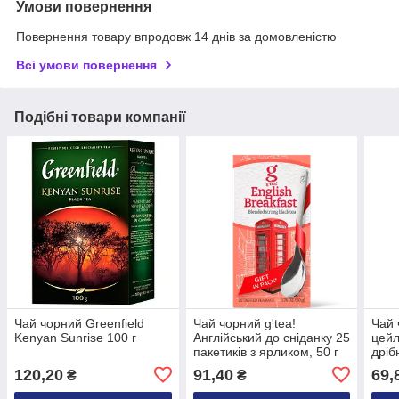
Умови повернення
Повернення товару впродовж 14 днів за домовленістю
Всі умови повернення
Подібні товари компанії
Чай чорний Greenfield
Чай чорний g'tea!
Чай 
Kenyan Sunrise 100 г
Англійський до сніданку 25
цейл
пакетиків з ярликом, 50 г
дріб
яблу
120,20
91,40
69,
₴
₴
квіт
1,5 г