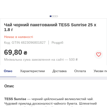
Чай чорний пакетований TESS Sunrise 25 x
1.8 г
Немає в наявності
Код: GTIN 4823096801827
Роздріб
69,80
₴
Мінімальна сума замовлення на сайті — 500 ₴
Опис
Характеристики
Доставка
Оплата
Умови п
Опис
TESS Sunrise
— чорний цейлонський великолистий чай.
Чудовий приклад досконалості чайного букета. Шляхетний