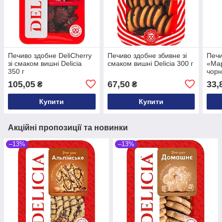
Печиво здобне DeliCherry
Печиво здобне збивне зі
Печи
зі смаком вишні Delicia
смаком вишні Delicia 300 г
«Мар
350 г
чорн
150 
105,05
67,50
33,
₴
₴
Купити
Купити
Акційні пропозиції та новинки
–13%
–13%