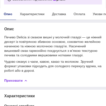
Опис
Характеристики
Доставка
Оплата
Умови п
Опис
Печиво Delicia зі смаком вишні у молочній глазурі — це ніжний
десерт із повітряною збивною основою, соковитою желейною
начинкою та ніжною молочною глазур'ю. Насичений
вишневий смак гармонійно поєднується з м'якою текстурою
печива та солодкими вершковими нотками глазурі.
Чудово смакує з чаєм, кавою, какао та молоком. Зручний
формат упаковки підходить для солодкого перекусу вдома, на
роботі або в дорозі.
Приховати
Характеристики
Основні атрибути