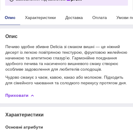
Опис
Характеристики
Доставка
Оплата
Умови п
Опис
Печиво здобне збивне Delicia зі смаком вишні — це ніжний
десерт із легкою повітряною текстурою, фруктовою желейною
начинкою та апетитною глазур'ю. Гармонійне поєднання
здобного печива та насиченого вишневого смаку створює
особливе задоволення для любителів солодощів.
Чудово смакує з чаєм, кавою, какао або молоком. Підходить
для сімейного чаювання та солодкого перекусу протягом дня.
Приховати
Характеристики
Основні атрибути