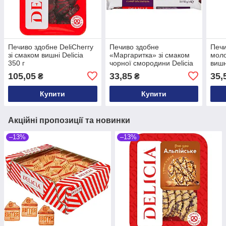
Печиво здобне DeliCherry
Печиво здобне
Печи
зі смаком вишні Delicia
«Маргаритка» зі смаком
моло
350 г
чорної смородини Delicia
вишн
150 г
105,05
33,85
35,
₴
₴
Купити
Купити
Акційні пропозиції та новинки
–13%
–13%