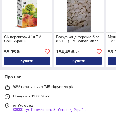
Сік персиковий 1л ТМ
Глазур кондитерська біла
Муль
Соки України
(021.1.) ТМ Золота миля
ТМ С
55,35
154,45
55,
₴
₴/кг
Купити
Купити
Про нас
98% позитивних з 745 відгуків за рік
Працює з 11.06.2022
м. Ужгород
88000 вул Промислова 3, Ужгород, Україна