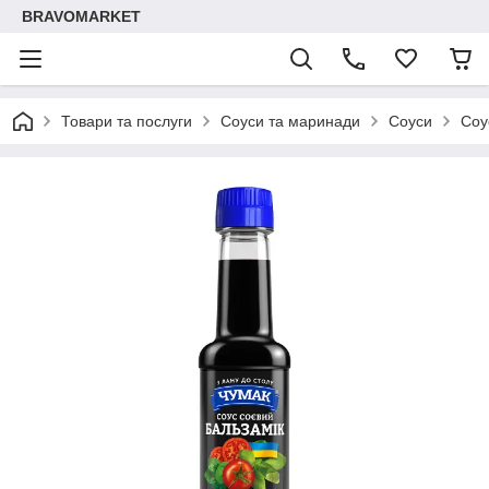
BRAVOMARKET
Товари та послуги
Соуси та маринади
Соуси
Соу