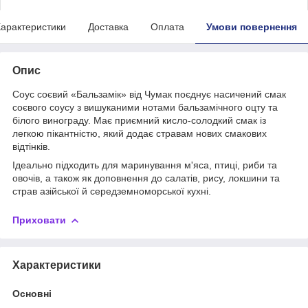
арактеристики
Доставка
Оплата
Умови повернення
Опис
Соус соєвий «Бальзамік» від Чумак поєднує насичений смак
соєвого соусу з вишуканими нотами бальзамічного оцту та
білого винограду. Має приємний кисло-солодкий смак із
легкою пікантністю, який додає стравам нових смакових
відтінків.
Ідеально підходить для маринування м'яса, птиці, риби та
овочів, а також як доповнення до салатів, рису, локшини та
страв азійської й середземноморської кухні.
Приховати
Характеристики
Основні