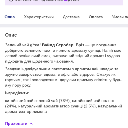
Опис
Характеристики
Доставка
Оплата
Умови п
Опис
Зелений чай
g'tea! Вайлд Стробері Бріз
— це поєднання
добірного зеленого чаю та ніжного аромату суниці. Напій має
легкий освіжаючий смак, витончений ягідний аромат і чудово
підходить для щоденного чаювання.
Завдяки індивідуальним пакетикам з ярликом чай швидко та
зручно заварюється вдома, в офісі або в дорозі. Смакує як
гарячим, так і охолодженим, даруючи приємну свіжість у будь-
яку пору року.
Інгредієнти:
китайський чай зелений чай (73%), китайський чай оолонг
(24%), натуральний ароматизатор суниці (2,5%), натуральний
ароматизатор лимона
Приховати