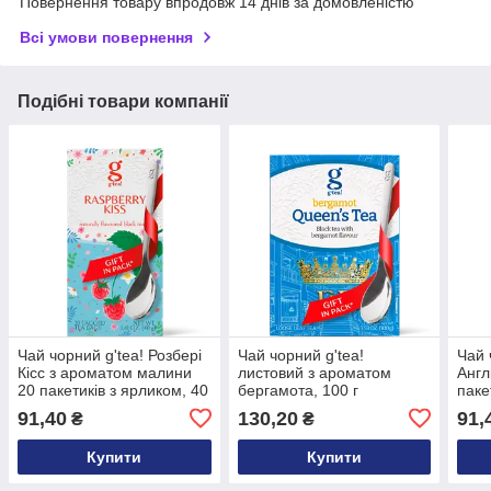
Повернення товару впродовж 14 днів за домовленістю
Всі умови повернення
Подібні товари компанії
Чай чорний g'tea! Розбері
Чай чорний g'tea!
Чай 
Кісс з ароматом малини
листовий з ароматом
Англ
20 пакетиків з ярликом, 40
бергамота, 100 г
паке
г
91,40
130,20
91,
₴
₴
Купити
Купити